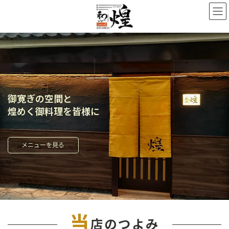
コ
ナ
ン
ビ
テ
ゲ
ン
ー
ツ
シ
へ
ョ
ス
ン
キ
に
ッ
移
プ
動
御寛ぎの空間と
煌めく御料理を皆様に
メニューを見る
当
店のつよみ