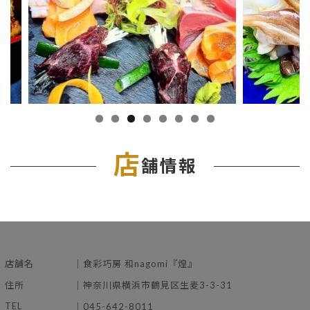
店
舗情報
店舗名
｜食彩巧房 和nagomi『煌』
住所
｜神奈川県横浜市鶴見区生麦3-3-31
TEL
｜045-642-8011